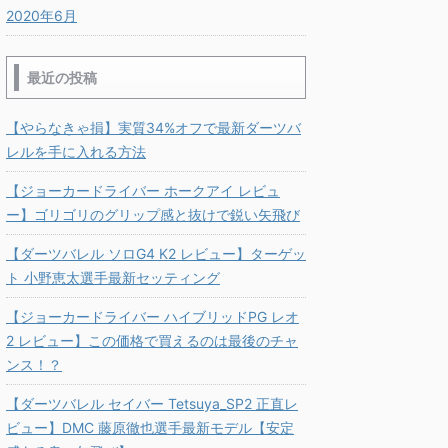
2020年6月
最近の投稿
【やらなきゃ損】実質34%オフで最新ダーツバ
レルを手に入れる方法
【ジョーカードライバー ホークアイ レビュ
ー】ゴリゴリのグリップ感と抜けで鋭い矢飛び
【ダーツバレル ソロG4 K2 レビュー】ターゲッ
ト 小野恵太選手最新セッティング
【ジョーカードライバー ハイブリッドPG レオ
2 レビュー】この価格で買えるのは最後のチャ
ンス！？
【ダーツバレル セイバー Tetsuya_SP2 正直レ
ビュー】DMC 藤原徹也選手最新モデル【安定