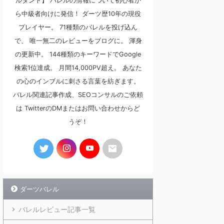
ルタント】 バレルの情報について初心者か
ら中級者向けに発信！ ダーツ歴10年の現役
プレイヤー。 71種類のバレルを投げ込ん
で、 唯一無二のレビューをブログに。 渾身
の更新中。 144種類のキーワードでGoogle
検索1位達成。 月間14,000PV超え。 あなた
の心のインブルに刺さる言葉を紡ぎます。
バレル関連記事作成、SEOコンサルのご依頼
は TwitterのDMまたはお問い合わせからど
うぞ！
ダーツバレル
バレルレビュー記事一覧