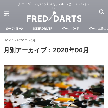
人生にダーツという彩りを。バレルというスパイス
を。
ダーツバレル
JOKERDRIVER
ダーツボード
ダーツ上達の
HOME
>
2020年
>
6月
月別アーカイブ：2020年06月