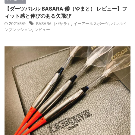
【ダーツバレル BASARA 倭（やまと） レビュー】フ
ィット感と伸びのある矢飛び
2021/5/9
BASARA（バサラ）
,
イーアールスポーツ
,
バレルイ
ンプレッション
,
レビュー