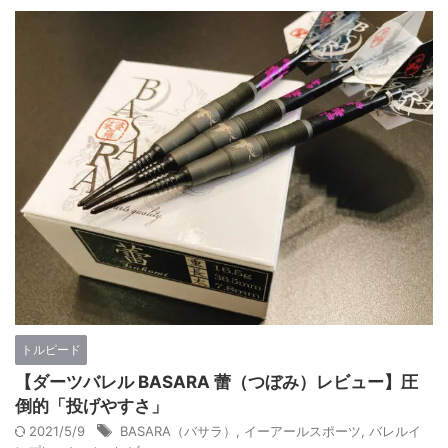
トルピード
【ダーツバレル BASARA 蕾（つぼみ）レビュー】圧
倒的「投げやすさ」
2021/5/9
BASARA（バサラ）
,
イーアールスポーツ
,
バレルイ