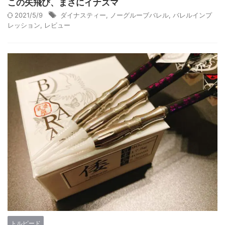
この矢飛び、まさにイナズマ
2021/5/9
ダイナスティー
,
ノーグルーブバレル
,
バレルインプ
レッション
,
レビュー
トルピード