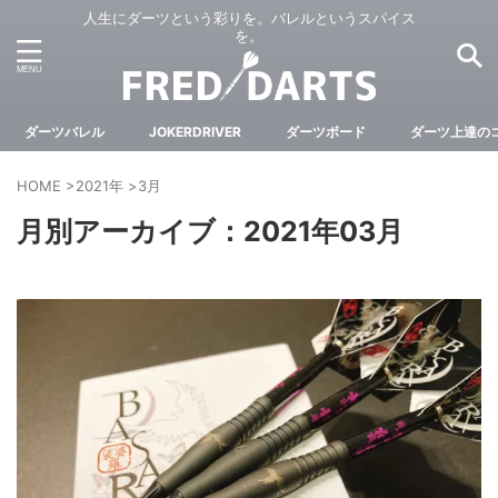
人生にダーツという彩りを。バレルというスパイス
を。
ダーツバレル
JOKERDRIVER
ダーツボード
ダーツ上達の
HOME
>
2021年
>
3月
月別アーカイブ：2021年03月