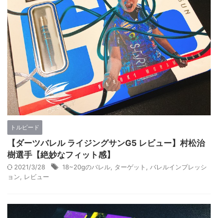
トルピード
【ダーツバレル ライジングサンG5 レビュー】村松治
樹選手【絶妙なフィット感】
2021/3/28
18~20gのバレル
,
ターゲット
,
バレルインプレッシ
ョン
,
レビュー